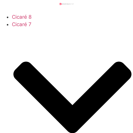
Ir
al
Cicaré 8
contenido
Cicaré 7