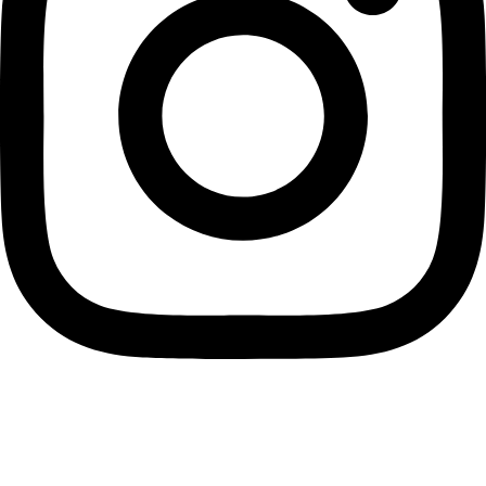
Augusto Cicaré 5300, Saladillo, Buenos Aires, Argentina,
B7261XAA Saladillo, Provincia de Buenos Aires